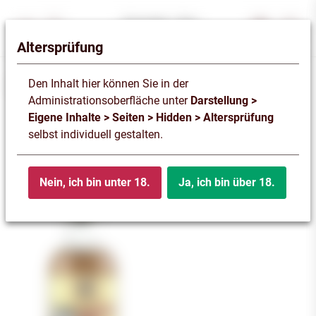
Altersprüfung
Den Inhalt hier können Sie in der
Rarities
Administrationsoberfläche unter
Darstellung >
Eigene Inhalte > Seiten > Hidden > Altersprüfung
selbst individuell gestalten.
Nein, ich bin unter 18.
Ja, ich bin über 18.