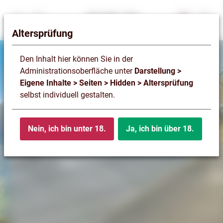
Altersprüfung
Den Inhalt hier können Sie in der
Administrationsoberfläche unter
Darstellung >
Eigene Inhalte > Seiten > Hidden > Altersprüfung
selbst individuell gestalten.
Nein, ich bin unter 18.
Ja, ich bin über 18.