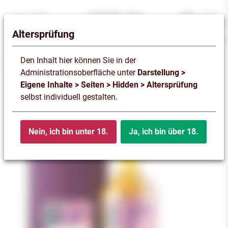
Altersprüfung
Den Inhalt hier können Sie in der
Shop
Administrationsoberfläche unter
Darstellung >
Eigene Inhalte > Seiten > Hidden > Altersprüfung
selbst individuell gestalten.
Nein, ich bin unter 18.
Ja, ich bin über 18.