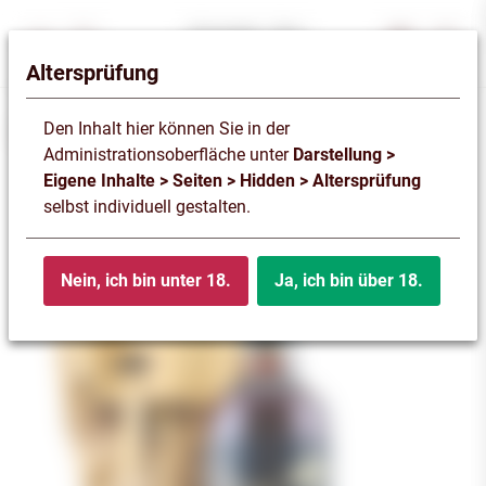
Altersprüfung
Den Inhalt hier können Sie in der
Rarities
Administrationsoberfläche unter
Darstellung >
Eigene Inhalte > Seiten > Hidden > Altersprüfung
selbst individuell gestalten.
Nein, ich bin unter 18.
Ja, ich bin über 18.