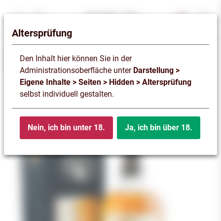
Altersprüfung
Den Inhalt hier können Sie in der
Rarities
Administrationsoberfläche unter
Darstellung >
Eigene Inhalte > Seiten > Hidden > Altersprüfung
selbst individuell gestalten.
Nein, ich bin unter 18.
Ja, ich bin über 18.