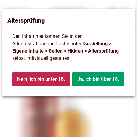
Altersprüfung
Den Inhalt hier können Sie in der
Shop
Administrationsoberfläche unter
Darstellung >
Eigene Inhalte > Seiten > Hidden > Altersprüfung
selbst individuell gestalten.
Nein, ich bin unter 18.
Ja, ich bin über 18.