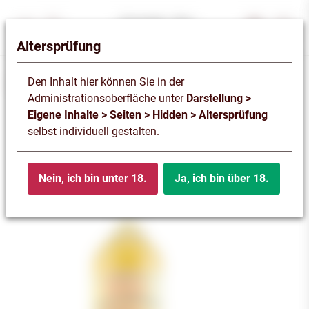
Altersprüfung
Den Inhalt hier können Sie in der
Shop
Administrationsoberfläche unter
Darstellung >
Eigene Inhalte > Seiten > Hidden > Altersprüfung
selbst individuell gestalten.
Nein, ich bin unter 18.
Ja, ich bin über 18.