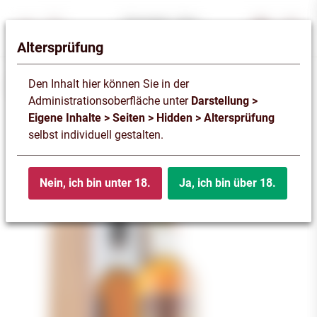
Altersprüfung
Den Inhalt hier können Sie in der
Rarities
Administrationsoberfläche unter
Darstellung >
Eigene Inhalte > Seiten > Hidden > Altersprüfung
selbst individuell gestalten.
Nein, ich bin unter 18.
Ja, ich bin über 18.