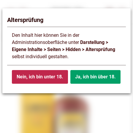
Altersprüfung
Den Inhalt hier können Sie in der
Shop
Administrationsoberfläche unter
Darstellung >
Eigene Inhalte > Seiten > Hidden > Altersprüfung
selbst individuell gestalten.
Nein, ich bin unter 18.
Ja, ich bin über 18.