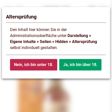
Altersprüfung
Den Inhalt hier können Sie in der
Shop
Administrationsoberfläche unter
Darstellung >
Eigene Inhalte > Seiten > Hidden > Altersprüfung
selbst individuell gestalten.
Nein, ich bin unter 18.
Ja, ich bin über 18.