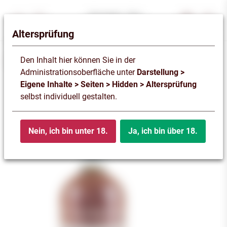
Altersprüfung
Den Inhalt hier können Sie in der
Shop
Administrationsoberfläche unter
Darstellung >
Eigene Inhalte > Seiten > Hidden > Altersprüfung
selbst individuell gestalten.
Nein, ich bin unter 18.
Ja, ich bin über 18.