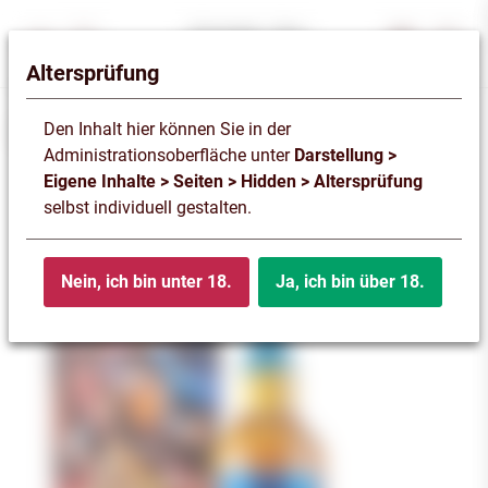
Altersprüfung
Den Inhalt hier können Sie in der
Shop
Administrationsoberfläche unter
Darstellung >
Eigene Inhalte > Seiten > Hidden > Altersprüfung
selbst individuell gestalten.
Nein, ich bin unter 18.
Ja, ich bin über 18.