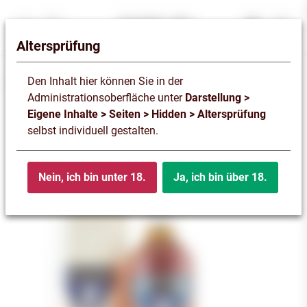
Altersprüfung
Den Inhalt hier können Sie in der
Rarities
Administrationsoberfläche unter
Darstellung >
Eigene Inhalte > Seiten > Hidden > Altersprüfung
selbst individuell gestalten.
Nein, ich bin unter 18.
Ja, ich bin über 18.