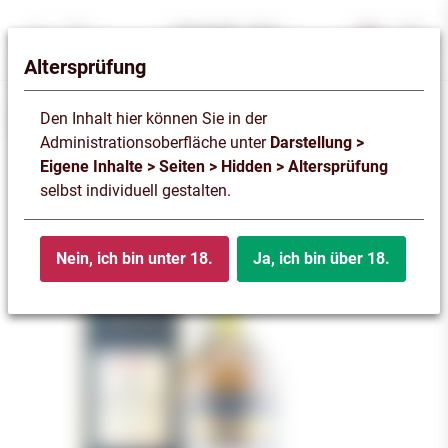
Altersprüfung
Den Inhalt hier können Sie in der
Rarities
Administrationsoberfläche unter
Darstellung >
Eigene Inhalte > Seiten > Hidden > Altersprüfung
selbst individuell gestalten.
Nein, ich bin unter 18.
Ja, ich bin über 18.