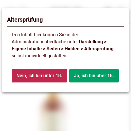
Altersprüfung
Den Inhalt hier können Sie in der
Rarities
Administrationsoberfläche unter
Darstellung >
Eigene Inhalte > Seiten > Hidden > Altersprüfung
selbst individuell gestalten.
Nein, ich bin unter 18.
Ja, ich bin über 18.