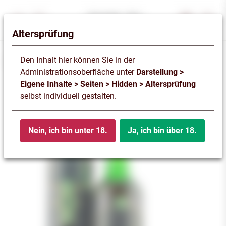
Altersprüfung
Den Inhalt hier können Sie in der
Raritäten
Administrationsoberfläche unter
Darstellung >
Eigene Inhalte > Seiten > Hidden > Altersprüfung
selbst individuell gestalten.
Nein, ich bin unter 18.
Ja, ich bin über 18.