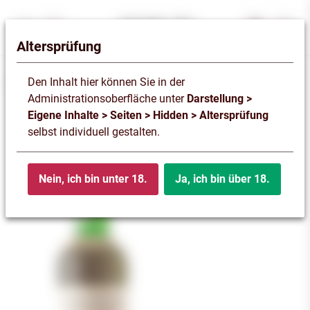
Altersprüfung
Den Inhalt hier können Sie in der
Raritäten
Administrationsoberfläche unter
Darstellung >
Eigene Inhalte > Seiten > Hidden > Altersprüfung
selbst individuell gestalten.
Nein, ich bin unter 18.
Ja, ich bin über 18.