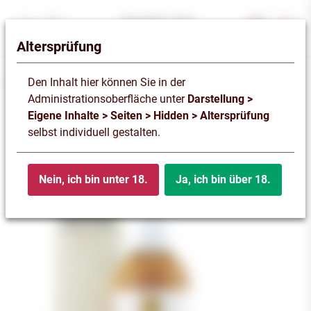
Altersprüfung
Den Inhalt hier können Sie in der
Shop
Administrationsoberfläche unter
Darstellung >
Eigene Inhalte > Seiten > Hidden > Altersprüfung
selbst individuell gestalten.
Nein, ich bin unter 18.
Ja, ich bin über 18.