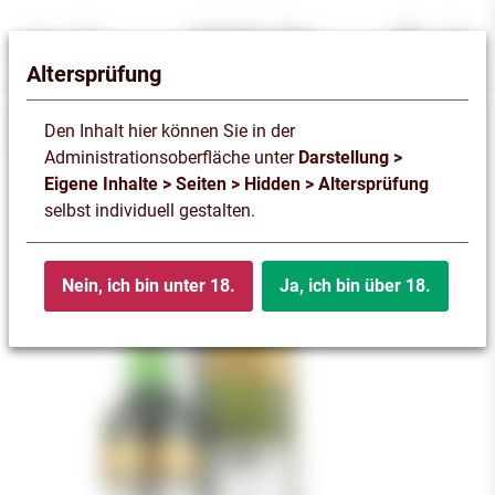
Altersprüfung
Den Inhalt hier können Sie in der
Shop
Administrationsoberfläche unter
Darstellung >
Eigene Inhalte > Seiten > Hidden > Altersprüfung
selbst individuell gestalten.
Nein, ich bin unter 18.
Ja, ich bin über 18.