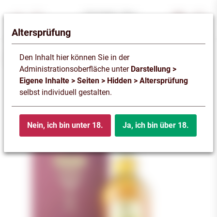
Altersprüfung
Den Inhalt hier können Sie in der
Shop
Administrationsoberfläche unter
Darstellung >
Eigene Inhalte > Seiten > Hidden > Altersprüfung
selbst individuell gestalten.
Nein, ich bin unter 18.
Ja, ich bin über 18.