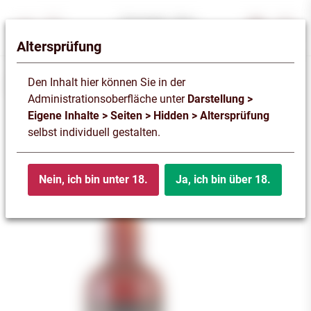
Altersprüfung
Den Inhalt hier können Sie in der
Rarities
Administrationsoberfläche unter
Darstellung >
Eigene Inhalte > Seiten > Hidden > Altersprüfung
selbst individuell gestalten.
Nein, ich bin unter 18.
Ja, ich bin über 18.