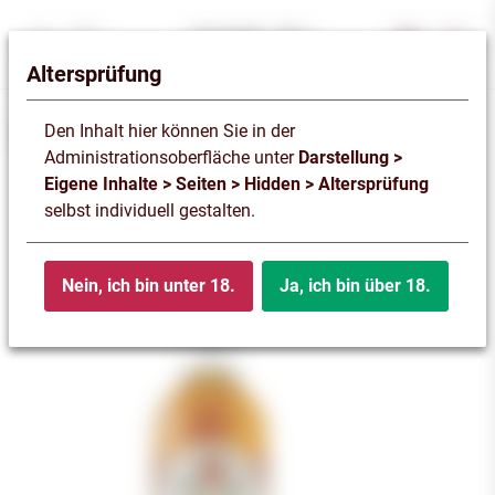
Altersprüfung
Den Inhalt hier können Sie in der
Rarities
Administrationsoberfläche unter
Darstellung >
Eigene Inhalte > Seiten > Hidden > Altersprüfung
selbst individuell gestalten.
Nein, ich bin unter 18.
Ja, ich bin über 18.