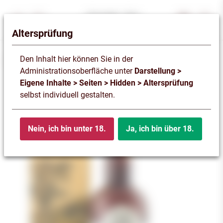
Altersprüfung
Den Inhalt hier können Sie in der
Shop
Administrationsoberfläche unter
Darstellung >
Eigene Inhalte > Seiten > Hidden > Altersprüfung
selbst individuell gestalten.
Nein, ich bin unter 18.
Ja, ich bin über 18.