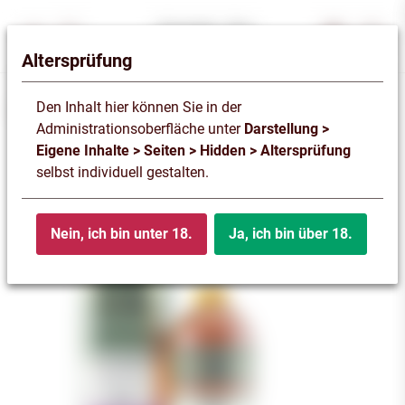
Altersprüfung
Den Inhalt hier können Sie in der
Shop
Administrationsoberfläche unter
Darstellung >
Eigene Inhalte > Seiten > Hidden > Altersprüfung
selbst individuell gestalten.
Nein, ich bin unter 18.
Ja, ich bin über 18.