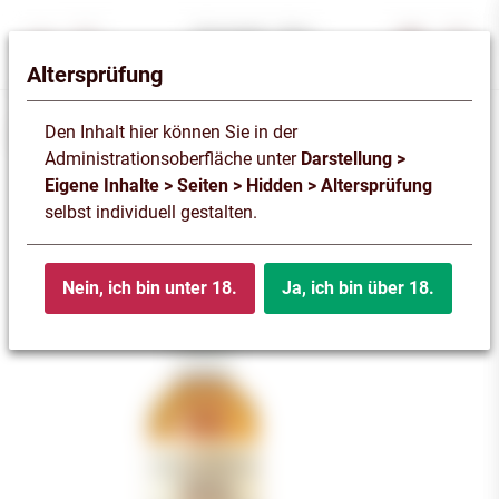
Altersprüfung
Den Inhalt hier können Sie in der
Rarities
Administrationsoberfläche unter
Darstellung >
Eigene Inhalte > Seiten > Hidden > Altersprüfung
selbst individuell gestalten.
Nein, ich bin unter 18.
Ja, ich bin über 18.