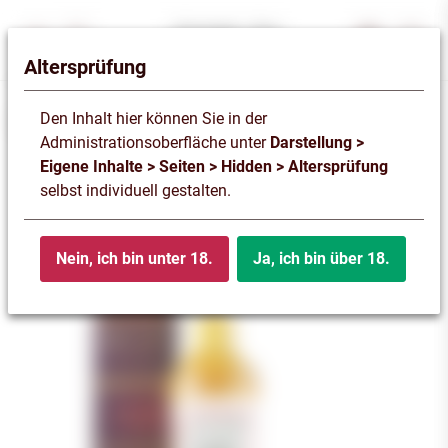
Altersprüfung
Den Inhalt hier können Sie in der
Raritäten
Administrationsoberfläche unter
Darstellung >
Eigene Inhalte > Seiten > Hidden > Altersprüfung
selbst individuell gestalten.
Nein, ich bin unter 18.
Ja, ich bin über 18.