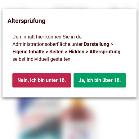
Altersprüfung
Den Inhalt hier können Sie in der
Rarities
Administrationsoberfläche unter
Darstellung >
Eigene Inhalte > Seiten > Hidden > Altersprüfung
selbst individuell gestalten.
Nein, ich bin unter 18.
Ja, ich bin über 18.