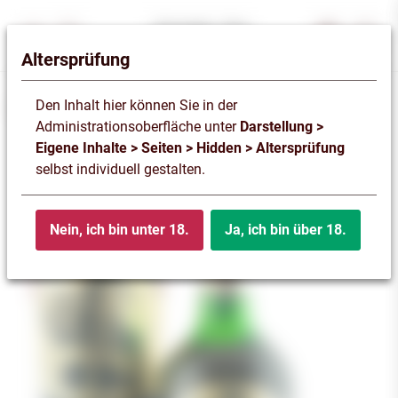
Altersprüfung
Den Inhalt hier können Sie in der
Shop
Administrationsoberfläche unter
Darstellung >
Eigene Inhalte > Seiten > Hidden > Altersprüfung
selbst individuell gestalten.
Nein, ich bin unter 18.
Ja, ich bin über 18.