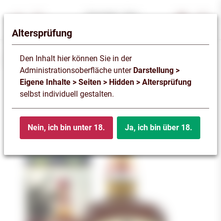
Altersprüfung
Den Inhalt hier können Sie in der
Rarities
Administrationsoberfläche unter
Darstellung >
Eigene Inhalte > Seiten > Hidden > Altersprüfung
selbst individuell gestalten.
Nein, ich bin unter 18.
Ja, ich bin über 18.