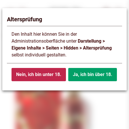
Altersprüfung
Den Inhalt hier können Sie in der
Shop
Administrationsoberfläche unter
Darstellung >
Eigene Inhalte > Seiten > Hidden > Altersprüfung
selbst individuell gestalten.
Nein, ich bin unter 18.
Ja, ich bin über 18.