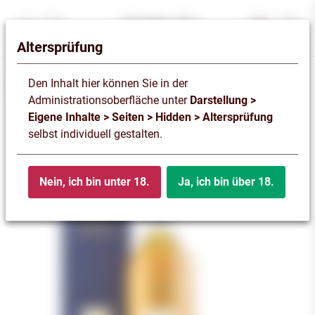
Altersprüfung
Den Inhalt hier können Sie in der
Raritäten
Administrationsoberfläche unter
Darstellung >
Eigene Inhalte > Seiten > Hidden > Altersprüfung
selbst individuell gestalten.
Nein, ich bin unter 18.
Ja, ich bin über 18.