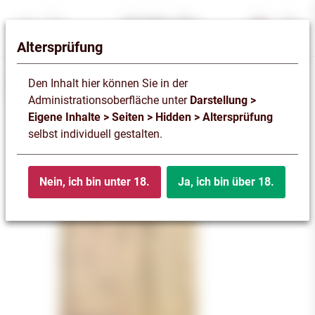
Altersprüfung
Den Inhalt hier können Sie in der
Raritäten
Administrationsoberfläche unter
Darstellung >
Eigene Inhalte > Seiten > Hidden > Altersprüfung
selbst individuell gestalten.
Nein, ich bin unter 18.
Ja, ich bin über 18.