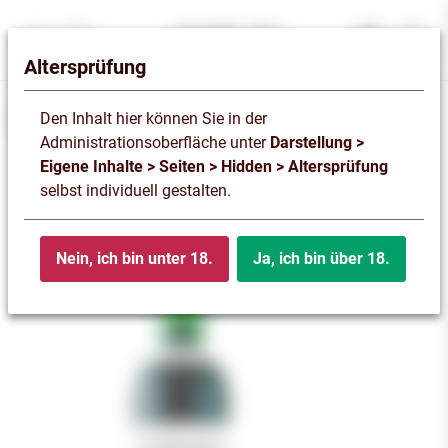
Altersprüfung
Den Inhalt hier können Sie in der
Raritäten
Administrationsoberfläche unter
Darstellung >
Eigene Inhalte > Seiten > Hidden > Altersprüfung
selbst individuell gestalten.
Nein, ich bin unter 18.
Ja, ich bin über 18.