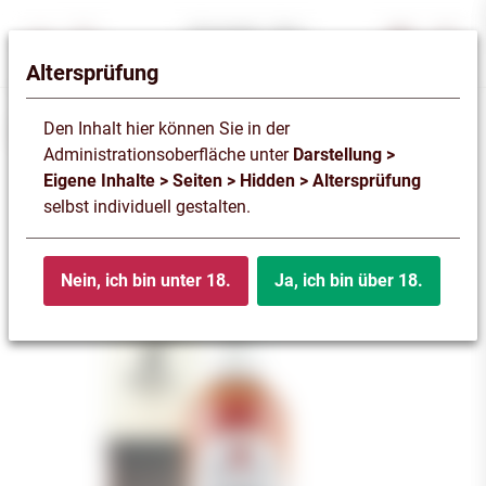
Altersprüfung
Den Inhalt hier können Sie in der
Rarities
Administrationsoberfläche unter
Darstellung >
Eigene Inhalte > Seiten > Hidden > Altersprüfung
selbst individuell gestalten.
Nein, ich bin unter 18.
Ja, ich bin über 18.